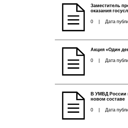
Заместитель пр
оказания госус
0
|
Дата публи
Акция «Один де
0
|
Дата публи
В УМВД России 
новом составе
0
|
Дата публи