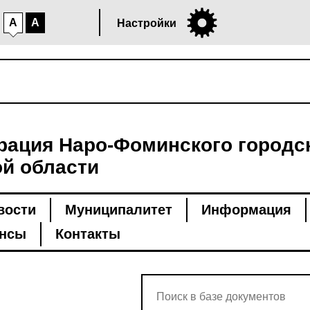
A
A
Настройки
ация Наро-Фоминского городск
й области
вости
Муниципалитет
Информация
нсы
Контакты