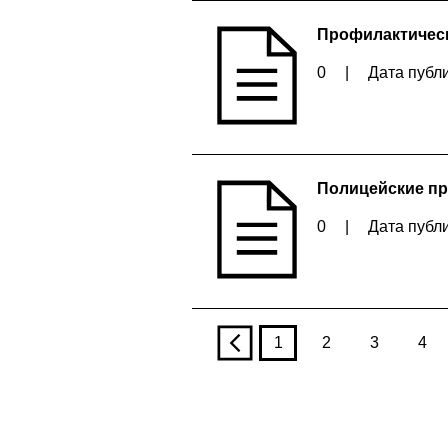
Профилактичес
0
|
Дата публи
Полицейские пр
0
|
Дата публи
p
1
2
3
4