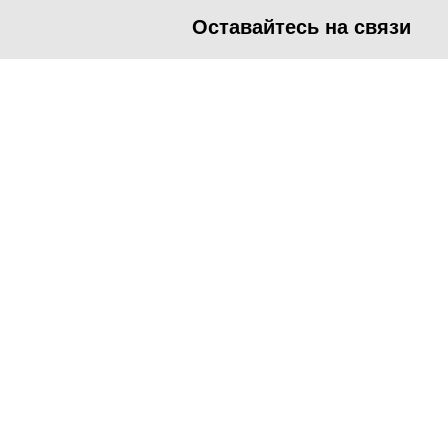
Оставайтесь на связи
<
Во время посещения сайта Администрация Наро-Фоминског
метрических программ.
Подробнее
.
Принять
Manage consent
Close
Privacy Overview
This website uses cookies to improve your experience while you