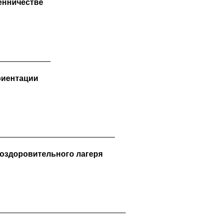
енничестве
риентации
 оздоровительного лагеря