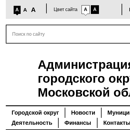
A
A
Цвет сайта
A
A
A
Администраци
городского окр
Московской об
Городской округ
Новости
Муници
Деятельность
Финансы
Контакт