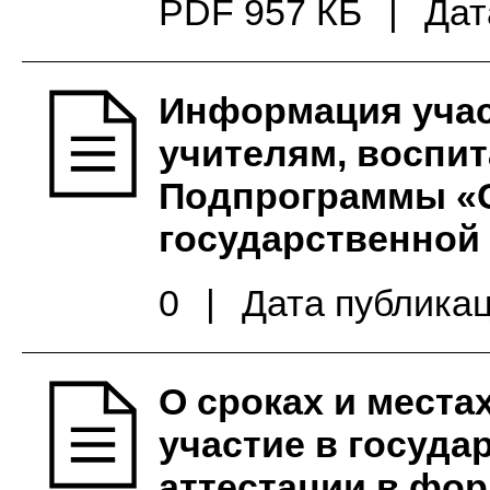
PDF 957 КБ
|
Дат
Информация учас
учителям, воспит
Подпрограммы «С
государственно
0
|
Дата публикац
О сроках и места
участие в госуда
аттестации в фор