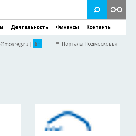
ги
Деятельность
Финансы
Контакты
6+
Порталы Подмосковья
nf@mosreg.ru |