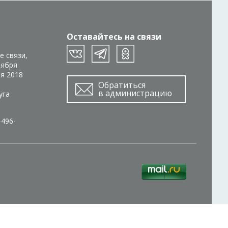
Оставайтесь на связи
е связи,
тября
ря 2018
Обратиться
в администрацию
уга
-496-