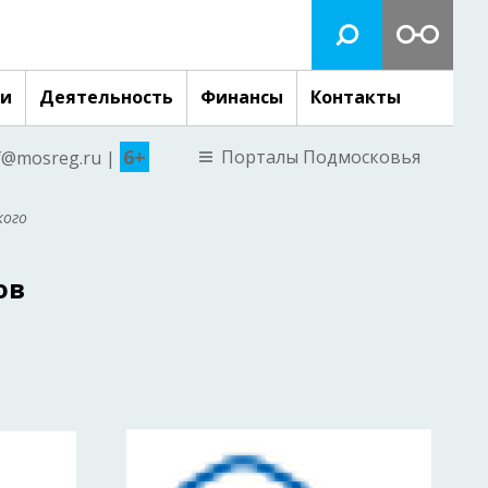
ги
Деятельность
Финансы
Контакты
6+
Порталы Подмосковья
nf@mosreg.ru |
кого
ов