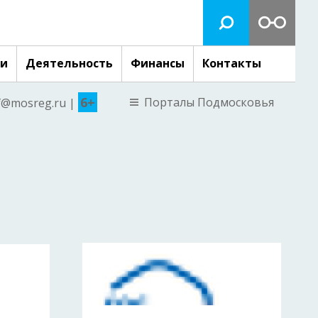
ги
Деятельность
Финансы
Контакты
6+
Порталы Подмосковья
nf@mosreg.ru |