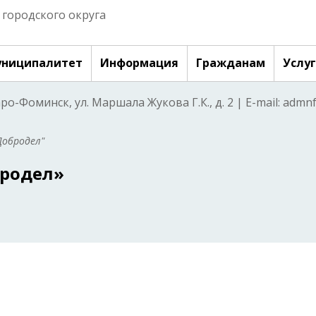
городского округа
ниципалитет
Информация
Гражданам
Услу
аро-Фоминск, ул. Маршала Жукова Г.К., д. 2 | E-mail: adm
Добродел"
бродел»