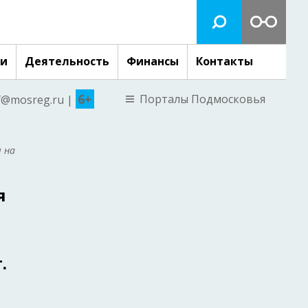
ги
Деятельность
Финансы
Контакты
6+
Порталы Подмосковья
nf@mosreg.ru |
 на
я
.