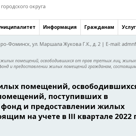
городского округа
ниципалитет
Информация
Гражданам
Услу
аро-Фоминск, ул. Маршала Жукова Г.К., д. 2 | E-mail: adm
 жилых помещений, освободившихся от прав третьих лиц, жилых
фонд и предоставлении жилых помещений гражданам, состоящим
илых помещений, освободившихс
 помещений, поступивших в
онд и предоставлении жилых
им на учете в III квартале 2022 г