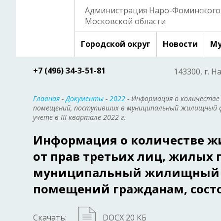
Администрация Наро-Фоминского 
Московской области
Городской округ
Новости
Му
+7 (496) 34-3-51-81
143300, г. Н
Главная
-
Документы
-
2022
- Информация о количестве
помещений, поступивших в муниципальный жилищный 
учете в III квартале 2022 г.
Информация о количестве ж
от прав третьих лиц, жилых
муниципальный жилищный ф
помещений гражданам, состоящ
Скачать:
DOCX 20 КБ