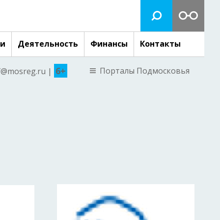
ги
Деятельность
Финансы
Контакты
6+
Порталы Подмосковья
nf@mosreg.ru |