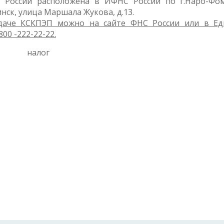
 России расположена в ИФНС России по г.Наро-Фо
нск, улица Маршала Жукова, д.13.
аче КСКПЭП можно на сайте ФНС России или в Е
800 -222-22-22.