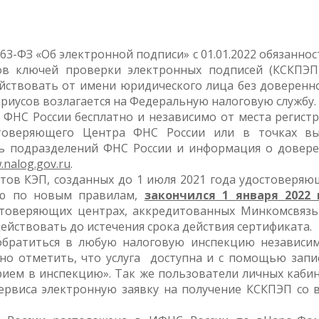
3-ФЗ «Об электронной подписи» с 01.01.2022 обязаннос
ов ключей проверки электронных подписей (КСКПЭП
йствовать от имени юридического лица без доверенно
иусов возлагается на Федеральную налоговую службу.
 ФНС России бесплатно и независимо от места регист
товеряющего Центра ФНС России или в точках в
ь подразделений ФНС России и информация о довер
nalog.gov.ru
.
атов КЭП, созданных до 1 июля 2021 года удостоверя
ию по новым правилам,
закончился 1 января 2022 
стоверяющих центрах, аккредитованных Минкомсвяз
действовать до истечения срока действия сертификата.
 обратиться в любую налоговую инспекцию независи
жно отметить, что услуга доступна и с помощью запи
рием в инспекцию». Так же пользователи личных каби
ервиса электронную заявку на получение КСКПЭП со 