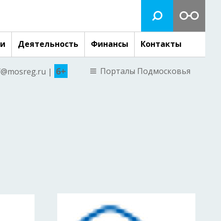
ги
Деятельность
Финансы
Контакты
6+
Порталы Подмосковья
nf@mosreg.ru |