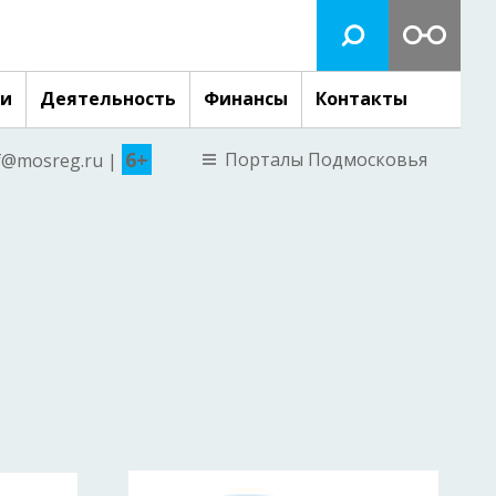
ги
Деятельность
Финансы
Контакты
6+
Порталы Подмосковья
nf@mosreg.ru |