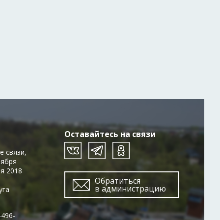
Оставайтесь на связи
е связи,
тября
ря 2018
Обратиться
в администрацию
уга
-496-