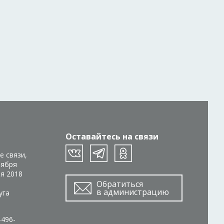
Оставайтесь на связи
е связи,
тября
ря 2018
Обратиться
в администрацию
уга
-496-