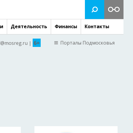
ги
Деятельность
Финансы
Контакты
6+
Порталы Подмосковья
nf@mosreg.ru |