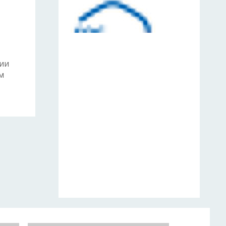
нии
м