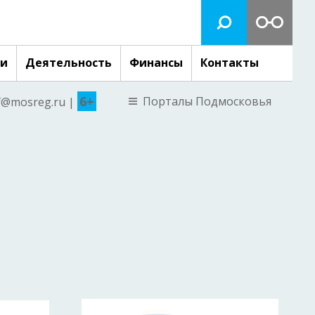
ги
Деятельность
Финансы
Контакты
6+
Порталы Подмосковья
nf@mosreg.ru |