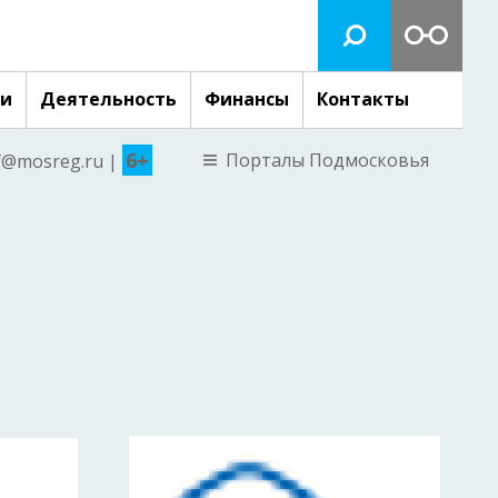
ги
Деятельность
Финансы
Контакты
6+
Порталы Подмосковья
nf@mosreg.ru |