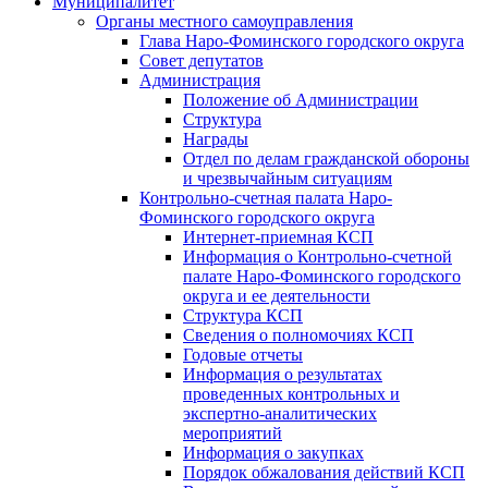
Муниципалитет
Органы местного самоуправления
Глава Наро-Фоминского городского округа
Совет депутатов
Администрация
Положение об Администрации
Структура
Награды
Отдел по делам гражданской обороны
и чрезвычайным ситуациям
Контрольно-счетная палата Наро-
Фоминского городского округа
Интернет-приемная КСП
Информация о Контрольно-счетной
палате Наро-Фоминского городского
округа и ее деятельности
Структура КСП
Сведения о полномочиях КСП
Годовые отчеты
Информация о результатах
проведенных контрольных и
экспертно-аналитических
мероприятий
Информация о закупках
Порядок обжалования действий КСП