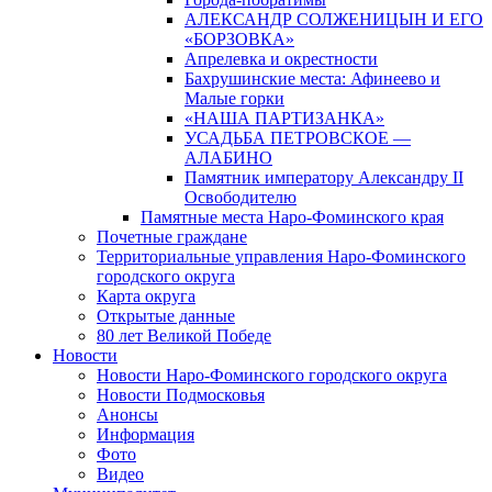
АЛЕКСАНДР СОЛЖЕНИЦЫН И ЕГО
«БОРЗОВКА»
Апрелевка и окрестности
Бахрушинские места: Афинеево и
Малые горки
«НАША ПАРТИЗАНКА»
УСАДЬБА ПЕТРОВСКОЕ —
АЛАБИНО
Памятник императору Александру II
Освободителю
Памятные места Наро-Фоминского края
Почетные граждане
Территориальные управления Наро-Фоминского
городского округа
Карта округа
Открытые данные
80 лет Великой Победе
Новости
Новости Наро-Фоминского городского округа
Новости Подмосковья
Анонсы
Информация
Фото
Видео