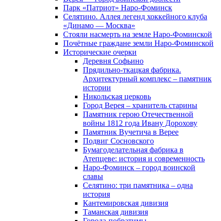
Парк «Патриот» Наро-Фоминск
Селятино. Аллея легенд хоккейного клуба
«Динамо — Москва»
Стояли насмерть на земле Наро-Фоминской
Почётные граждане земли Наро-Фоминской
Исторические очерки
Деревня Софьино
Прядильно-ткацкая фабрика.
Архитектурный комплекс – памятник
истории
Никольская церковь
Город Верея – хранитель старины
Памятник герою Отечественной
войны 1812 года Ивану Дорохову
Памятник Вучетича в Верее
Подвиг Сосновского
Бумагоделательная фабрика в
Атепцеве: история и современность
Наро-Фоминск – город воинской
славы
Селятино: три памятника – одна
история
Кантемировская дивизия
Таманская дивизия
Города-побратимы