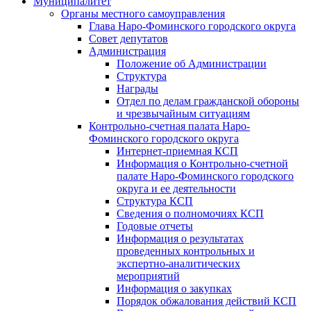
Муниципалитет
Органы местного самоуправления
Глава Наро-Фоминского городского округа
Совет депутатов
Администрация
Положение об Администрации
Структура
Награды
Отдел по делам гражданской обороны
и чрезвычайным ситуациям
Контрольно-счетная палата Наро-
Фоминского городского округа
Интернет-приемная КСП
Информация о Контрольно-счетной
палате Наро-Фоминского городского
округа и ее деятельности
Структура КСП
Сведения о полномочиях КСП
Годовые отчеты
Информация о результатах
проведенных контрольных и
экспертно-аналитических
мероприятий
Информация о закупках
Порядок обжалования действий КСП