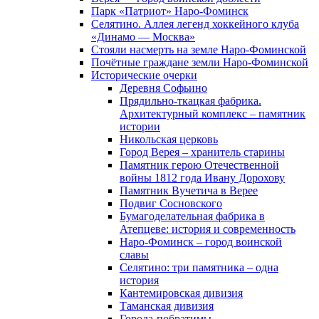
Парк «Патриот» Наро-Фоминск
Селятино. Аллея легенд хоккейного клуба
«Динамо — Москва»
Стояли насмерть на земле Наро-Фоминской
Почётные граждане земли Наро-Фоминской
Исторические очерки
Деревня Софьино
Прядильно-ткацкая фабрика.
Архитектурный комплекс – памятник
истории
Никольская церковь
Город Верея – хранитель старины
Памятник герою Отечественной
войны 1812 года Ивану Дорохову
Памятник Вучетича в Верее
Подвиг Сосновского
Бумагоделательная фабрика в
Атепцеве: история и современность
Наро-Фоминск – город воинской
славы
Селятино: три памятника – одна
история
Кантемировская дивизия
Таманская дивизия
Города-побратимы