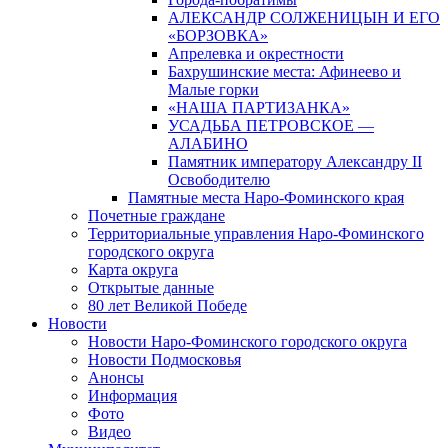
АЛЕКСАНДР СОЛЖЕНИЦЫН И ЕГО
«БОРЗОВКА»
Апрелевка и окрестности
Бахрушинские места: Афинеево и
Малые горки
«НАША ПАРТИЗАНКА»
УСАДЬБА ПЕТРОВСКОЕ —
АЛАБИНО
Памятник императору Александру II
Освободителю
Памятные места Наро-Фоминского края
Почетные граждане
Территориальные управления Наро-Фоминского
городского округа
Карта округа
Открытые данные
80 лет Великой Победе
Новости
Новости Наро-Фоминского городского округа
Новости Подмосковья
Анонсы
Информация
Фото
Видео