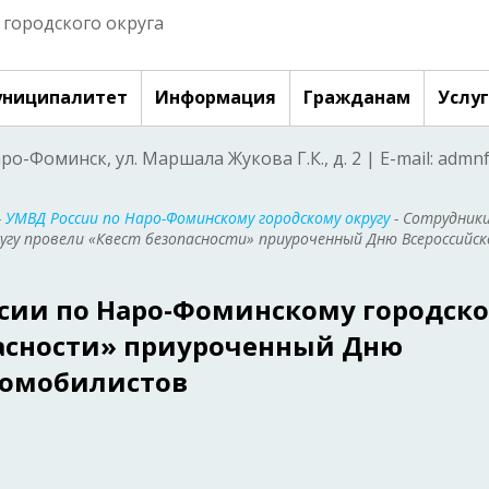
городского округа
ниципалитет
Информация
Гражданам
Услу
аро-Фоминск, ул. Маршала Жукова Г.К., д. 2 | E-mail: adm
-
УМВД России по Наро-Фоминскому городскому округу
- Сотрудник
угу провели «Квест безопасности» приуроченный Дню Всероссийск
сии по Наро-Фоминскому городск
пасности» приуроченный Дню
томобилистов