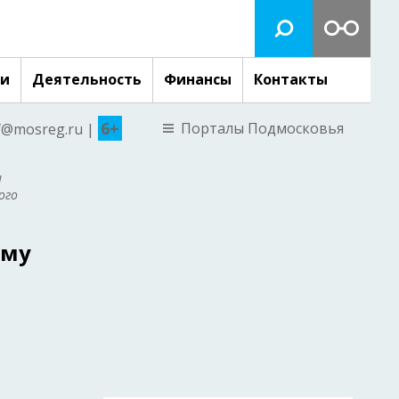
ги
Деятельность
Финансы
Контакты
6+
Порталы Подмосковья
nf@mosreg.ru |
и
ого
ому