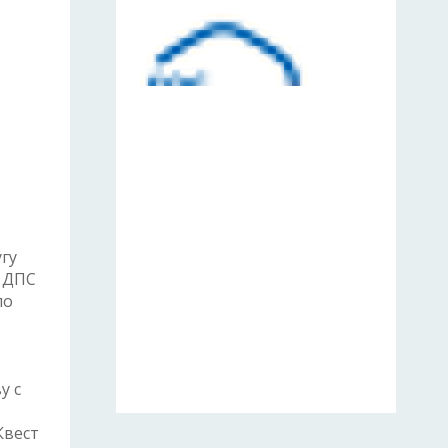
гу
а ДПС
по
у с
Квест