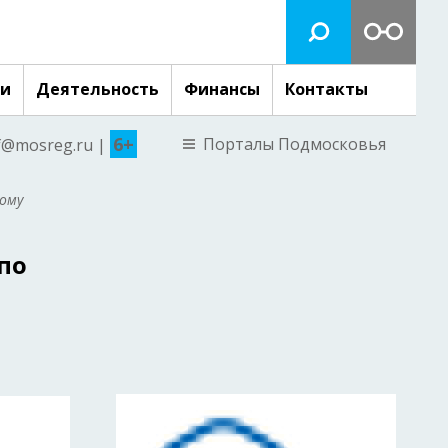
ги
Деятельность
Финансы
Контакты
6+
Порталы Подмосковья
nf@mosreg.ru |
кому
по