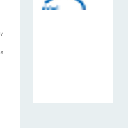
му
ал