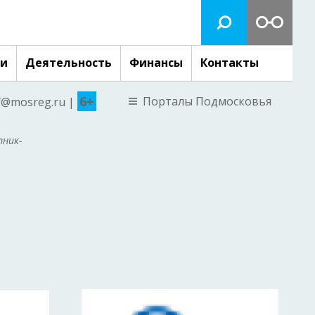
ги
Деятельность
Финансы
Контакты
6+
Порталы Подмосковья
nf@mosreg.ru |
тник-