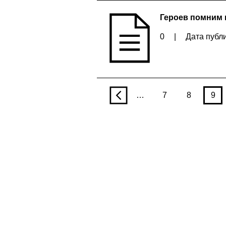
Героев помним
0
|
Дата публи
p
…
7
8
9