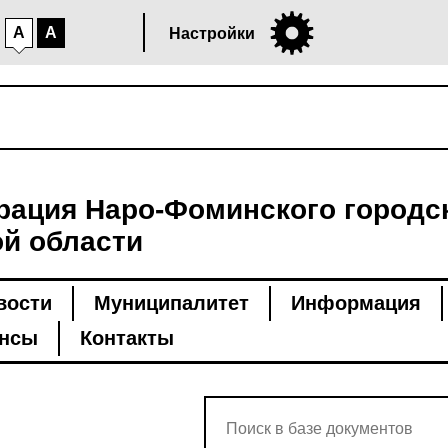
A
A
Настройки
ация Наро-Фоминского городск
й области
вости
Муниципалитет
Информация
нсы
Контакты