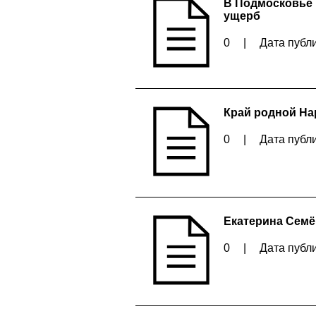
В Подмосковье 
ущерб
0
|
Дата публи
Край родной Н
0
|
Дата публи
Екатерина Семё
0
|
Дата публи