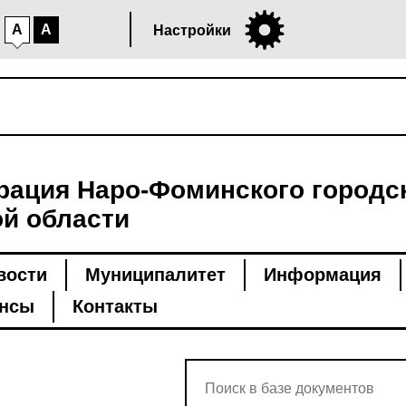
A
A
Настройки
ация Наро-Фоминского городск
й области
вости
Муниципалитет
Информация
нсы
Контакты