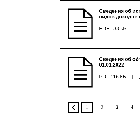
Сведения об ис
видов доходов 
PDF 138 КБ
|
Сведения об об
01.01.2022
PDF 116 КБ
|
p
1
2
3
4