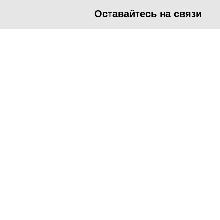
Оставайтесь на связи
<
Во время посещения сайта Администрация Наро-Фоминског
метрических программ.
Подробнее
.
Принять
Manage consent
Close
Privacy Overview
This website uses cookies to improve your experience while you