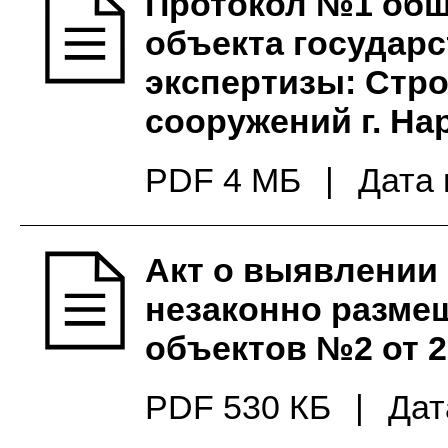
Протокол №1 об
объекта государ
экспертизы: Стр
сооружений г. Н
PDF 4 МБ
|
Дата 
Акт о выявлении
незаконно разме
объектов №2 от 2
PDF 530 КБ
|
Дат