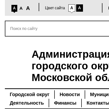
A
A
Цвет сайта
A
A
A
Администраци
городского окр
Московской об
Городской округ
Новости
Муници
Деятельность
Финансы
Контакт