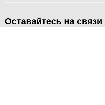
Оставайтесь на связи
<
Во время посещения сайт
Фоминского городского ок
что мы обрабатываем ваш