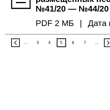
№41/20 — №44/20 
PDF 2 МБ
|
Дата 
p
…
3
4
5
6
7
…
n