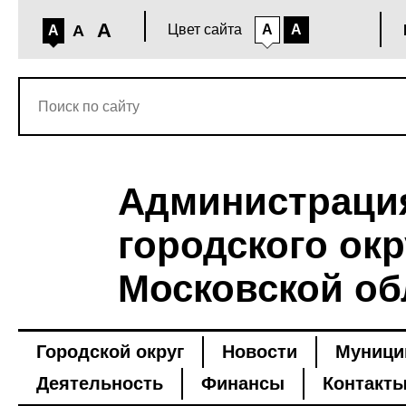
A
A
Цвет сайта
A
A
A
Администраци
городского окр
Московской об
Городской округ
Новости
Муници
Деятельность
Финансы
Контакт