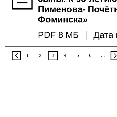
Пименова- Почётн
Фоминска»
PDF 8 МБ
|
Дата 
p
1
2
3
4
5
6
…
n