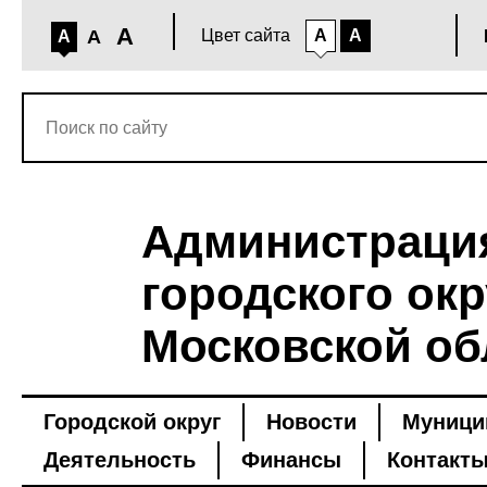
A
A
Цвет сайта
A
A
A
Администраци
городского окр
Московской об
Городской округ
Новости
Муници
Деятельность
Финансы
Контакт