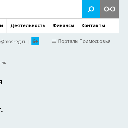
ги
Деятельность
Финансы
Контакты
6+
Порталы Подмосковья
nf@mosreg.ru |
 на
я
.