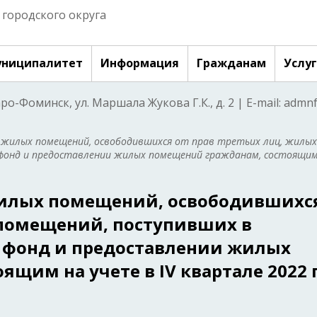
городского округа
ниципалитет
Информация
Гражданам
Услу
аро-Фоминск, ул. Маршала Жукова Г.К., д. 2 | E-mail: adm
 жилых помещений, освободившихся от прав третьих лиц, жилых
фонд и предоставлении жилых помещений гражданам, состоящим
илых помещений, освободившихс
 помещений, поступивших в
онд и предоставлении жилых
щим на учете в IV квартале 2022 г