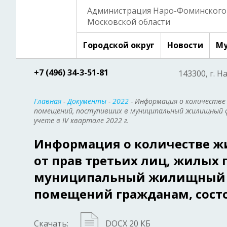
Администрация Наро-Фоминского 
Московской области
Городской округ
Новости
Му
+7 (496) 34-3-51-81
143300, г. Н
Главная
-
Документы
-
2022
- Информация о количестве
помещений, поступивших в муниципальный жилищный 
учете в IV квартале 2022 г.
Информация о количестве ж
от прав третьих лиц, жилых
муниципальный жилищный ф
помещений гражданам, состоя
Скачать:
DOCX 20 КБ