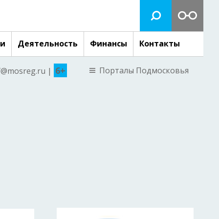
ги
Деятельность
Финансы
Контакты
6+
Порталы Подмосковья
nf@mosreg.ru |