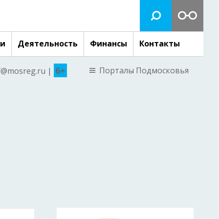
ги
Деятельность
Финансы
Контакты
6+
Порталы Подмосковья
nf@mosreg.ru |