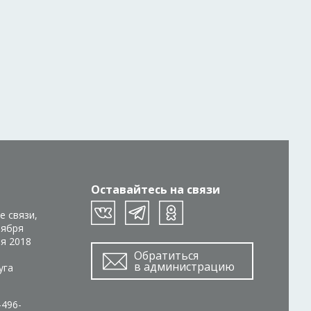
Оставайтесь на связи
е связи,
тября
ря 2018
Обратиться
в администрацию
уга
-496-