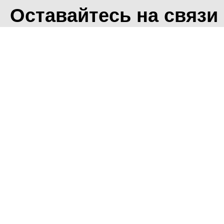
Оставайтесь на связи
<
Во время посещения сайт
Фоминского городского ок
что мы обрабатываем ваш
использованием метричес