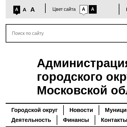
A
A
Цвет сайта
A
A
A
Администраци
городского окр
Московской об
Городской округ
Новости
Муници
Деятельность
Финансы
Контакт