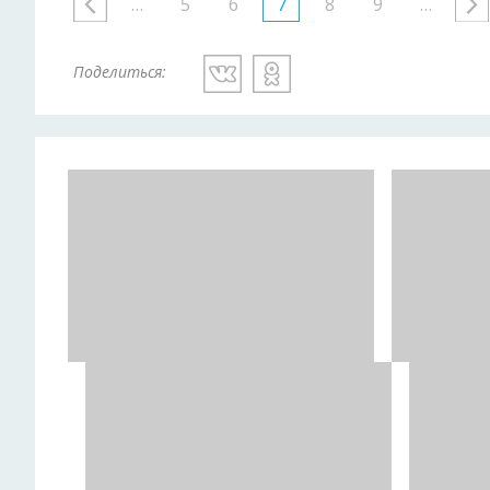
…
5
6
7
8
9
…
Поделиться: