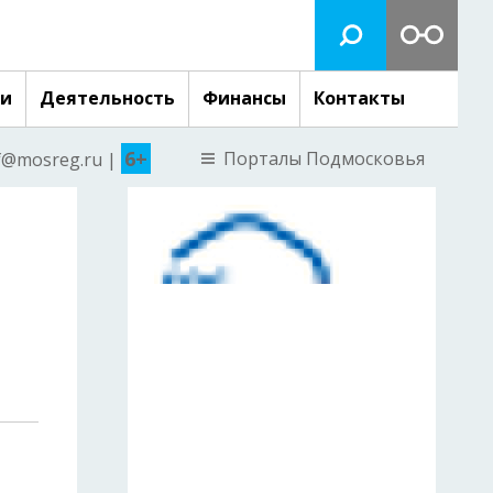
ги
Деятельность
Финансы
Контакты
6+
Порталы Подмосковья
nf@mosreg.ru |