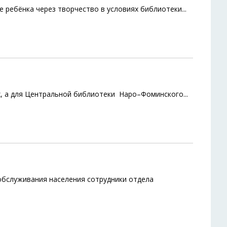
ребёнка через творчество в условиях библиотеки
...
ых, а для Центральной библиотеки Наро–Фоминского
...
бслуживания населения сотрудники отдела