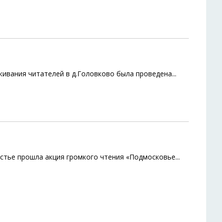
живания читателей в д.Головково была проведена
...
Устье прошла акция громкого чтения «Подмосковье
...