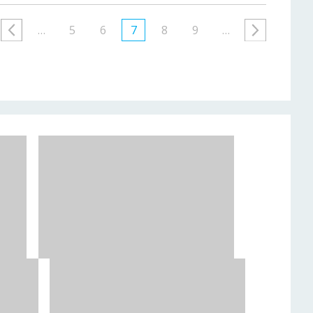
…
5
6
7
8
9
…