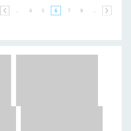
…
4
5
6
7
8
…