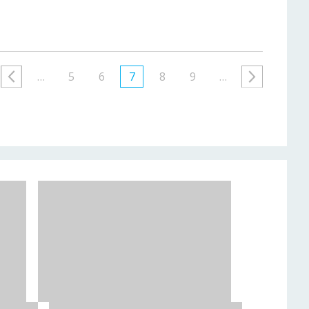
…
5
6
7
8
9
…