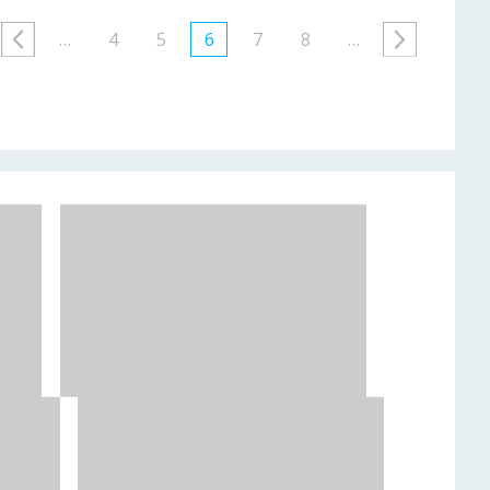
…
4
5
6
7
8
…