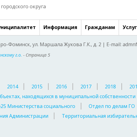
городского округа
ниципалитет
Информация
Гражданам
Услу
аро-Фоминск, ул. Маршала Жукова Г.К., д. 2 | E-mail: adm
скому г.о.
- Страница 5
2014
2015
2016
2017
2018
20
бъектах, находящихся в муниципальной собственности
№25 Министерства социального
Отдел по делам ГО
ния Администрации
Территориальная избирательн