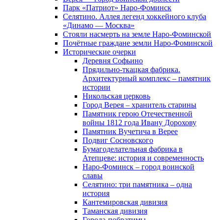
Парк «Патриот» Наро-Фоминск
Селятино. Аллея легенд хоккейного клуба
«Динамо — Москва»
Стояли насмерть на земле Наро-Фоминской
Почётные граждане земли Наро-Фоминской
Исторические очерки
Деревня Софьино
Прядильно-ткацкая фабрика.
Архитектурный комплекс – памятник
истории
Никольская церковь
Город Верея – хранитель старины
Памятник герою Отечественной
войны 1812 года Ивану Дорохову
Памятник Вучетича в Верее
Подвиг Сосновского
Бумагоделательная фабрика в
Атепцеве: история и современность
Наро-Фоминск – город воинской
славы
Селятино: три памятника – одна
история
Кантемировская дивизия
Таманская дивизия
Города-побратимы