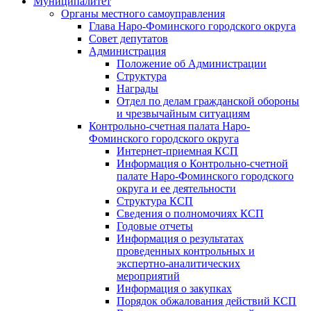
Муниципалитет
Органы местного самоуправления
Глава Наро-Фоминского городского округа
Совет депутатов
Администрация
Положение об Администрации
Структура
Награды
Отдел по делам гражданской обороны
и чрезвычайным ситуациям
Контрольно-счетная палата Наро-
Фоминского городского округа
Интернет-приемная КСП
Информация о Контрольно-счетной
палате Наро-Фоминского городского
округа и ее деятельности
Структура КСП
Сведения о полномочиях КСП
Годовые отчеты
Информация о результатах
проведенных контрольных и
экспертно-аналитических
мероприятий
Информация о закупках
Порядок обжалования действий КСП