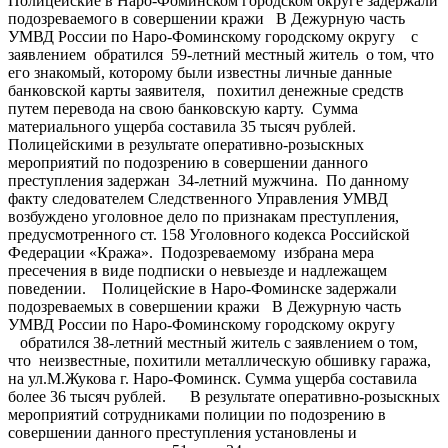
Полицейские в Наро-Фоминском городском округе задержали
подозреваемого в совершении кражи В Дежурную часть
УМВД России по Наро-Фоминскому городскому округу с
заявлением обратился 59-летний местный житель о том, что
его знакомый, которому были известны личные данные
банковской карты заявителя, похитил денежные средств
путем перевода на свою банковскую карту. Сумма
материального ущерба составила 35 тысяч рублей.
Полицейскими в результате оперативно-розыскных
мероприятий по подозрению в совершении данного
преступления задержан 34-летний мужчина. По данному
факту следователем Следственного Управления УМВД
возбуждено уголовное дело по признакам преступления,
предусмотренного ст. 158 Уголовного кодекса Российской
Федерации «Кража». Подозреваемому избрана мера
пресечения в виде подписки о невыезде и надлежащем
поведении. Полицейские в Наро-Фоминске задержали
подозреваемых в совершении кражи В Дежурную часть
УМВД России по Наро-Фоминскому городскому округу
обратился 38-летний местный житель с заявлением о том,
что неизвестные, похитили металлическую обшивку гаража,
на ул.М.Жукова г. Наро-Фоминск. Сумма ущерба составила
более 36 тысяч рублей. В результате оперативно-розыскных
мероприятий сотрудниками полиции по подозрению в
совершении данного преступления установлены и