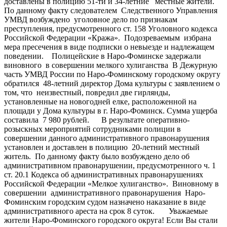
доставлены в полицию 51-ти и 34-летние местные жители.
По данному факту следователем Следственного Управления
УМВД возбуждено уголовное дело по признакам
преступления, предусмотренного ст. 158 Уголовного кодекса
Российской Федерации «Кража». Подозреваемым избрана
мера пресечения в виде подписки о невыезде и надлежащем
поведении. Полицейские в Наро-Фоминске задержали
виновного в совершении мелкого хулиганства В Дежурную
часть УМВД России по Наро-Фоминскому городскому округу
обратился 48-летний директор Дома культуры с заявлением о
том, что неизвестный, повредил две гирлянды,
установленные на новогодней елке, расположенной на
площади у Дома культуры в г. Наро-Фоминск. Сумма ущерба
составила 7 980 рублей. В результате оперативно-
розыскных мероприятий сотрудниками полиции в
совершении данного административного правонарушения
установлен и доставлен в полицию 20-летний местный
житель. По данному факту было возбуждено дело об
административном правонарушении, предусмотренного ч. 1
ст. 20.1 Кодекса об административных правонарушениях
Российской Федерации «Мелкое хулиганство». Виновному в
совершении административного правонарушения Наро-
Фоминским городским судом назначено наказание в виде
административного ареста на срок 8 суток. Уважаемые
жители Наро-Фоминского городского округа! Если Вы стали