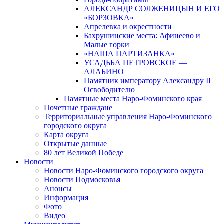
АЛЕКСАНДР СОЛЖЕНИЦЫН И ЕГО
«БОРЗОВКА»
Апрелевка и окрестности
Бахрушинские места: Афинеево и
Малые горки
«НАША ПАРТИЗАНКА»
УСАДЬБА ПЕТРОВСКОЕ —
АЛАБИНО
Памятник императору Александру II
Освободителю
Памятные места Наро-Фоминского края
Почетные граждане
Территориальные управления Наро-Фоминского
городского округа
Карта округа
Открытые данные
80 лет Великой Победе
Новости
Новости Наро-Фоминского городского округа
Новости Подмосковья
Анонсы
Информация
Фото
Видео