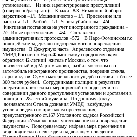
установлены. Из них зарегистрировано преступлений
(совершено/раскрыто): Кражи –8/8 Незаконный оборот
наркотиков –1/1 Мошенничество – 1/1 Присвоение или
растрата–1/1 Разбой – 1/1 Угроза убийством – 4/4
Фиктивная постановка на учет иностранного гражданина –
2/2 Иные преступления – 4/4 Составлено
административных протоколов –572 В Наро-Фоминском г.о.
полицейские задержали подозреваемого в повреждении
имущества В Дежурную часть Апрелевского отделения
УМВД России по Наро-Фоминскому городскому округ
обратился 42-летний житель г.Москвы, о том, что
неизвестный в д.Мартемьяново, разбил молотком его
автомобиль иностранного производства, повредив стекла,
фары и кузов. Сумма материального ущерба составила более
300 тысяч рублей. Сотрудниками полиции в результате
оперативно-розыскных мероприятий по подозрению в
совершении данного преступления установлен и доставлен в
полицию 28-летний мужчина. По данному факту
дознавателем Отдела дознания УМВД возбуждено
уголовное дело по признакам преступления,
предусмотренного ст.167 Уголовного кодекса Российской
Федерации «Умышленные уничтожение или повреждение
имущества». Подозреваемому избрана мера пресечения в
виде подписки о невыезде и надлежащем поведении.