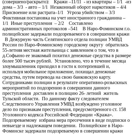
(совершено/раскрыто): Кражи –11/11 - из квартиры – 1/1 -из
дома – 3/3 - авто – 1/1 Незаконный оборот наркотиков – 4/4
Присвоение или растрата–1/1 Угроза убийством – 3/3
Фиктивная постановка на учет иностранного гражданина –
1/1 Иные преступления – 2/2 Составлено
административных протоколов –541 В Наро-Фоминском г.о.
полицейские задержали подозреваемого в совершении кражи
В Дежурную часть Селятинского отдела полиции УМВД
России по Наро-Фоминскому городскому округу обратилась
55-летняя местная жительница с заявлением о том, что в
д.Софьино ее знакомый похитил денежные средства в размере
более 500 тысяч рублей. Установлено, что в течение месяца
злоумышленник приходил в гости к потерпевшей и,
используя мобильное приложение, похищал денежные
средства, путем перевода на свою банковскую карту.
Сотрудниками полиции в результате оперативно-розыскных
мероприятий по подозрению в совершении данного
преступления доставлен в полицию 26- летний житель
Тульской области. По данному факту следователем
Следственного Управления УМВД возбуждено уголовное
дело по признакам преступления, предусмотренного ст. 158
Уголовного кодекса Российской Федерации «Кража».
Подозреваемому избрана мера пресечения в виде подписки о
невыезде и надлежащем поведении. Полицейские в Наро-
Фоминске задержали подозреваемую в совершении кражи