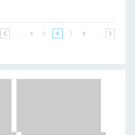
…
4
5
6
7
8
…