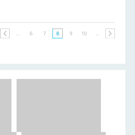
…
6
7
8
9
10
…