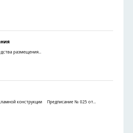
ания
редства размещения
...
екламной конструкции Предписание № 025 от
...