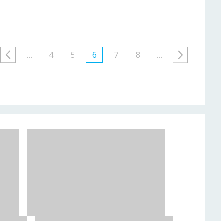
…
4
5
6
7
8
…