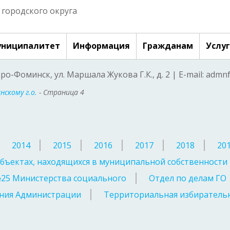
городского округа
ниципалитет
Информация
Гражданам
Услу
аро-Фоминск, ул. Маршала Жукова Г.К., д. 2 | E-mail: adm
скому г.о.
- Страница 4
2014
2015
2016
2017
2018
20
бъектах, находящихся в муниципальной собственности
№25 Министерства социального
Отдел по делам ГО
ния Администрации
Территориальная избирательн