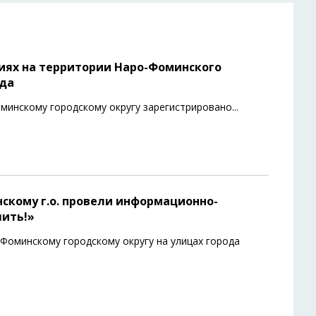
иях на территории Наро-Фоминского
ода
минскому городскому округу зарегистрировано
...
скому г.о. провели информационно-
ить!»
оминскому городскому округу на улицах города